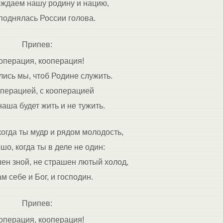
ждаем нашу родину и нацию,
поднялась России голова.
Припев:
операция, кооперация!
ись мы, чтоб Родине служить.
операцией, с кооперацией
аша будет жить и не тужить.
когда ты мудр и рядом молодость,
шо, когда ты в деле не один:
шен зной, не страшен лютый холод,
м себе и Бог, и господин.
Припев:
операция, кооперация!