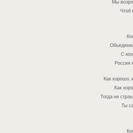
Мы возро
Чтоб 
Ко
Объединил
С ко
Россия н
Как хорошо, 
Как хоро
Тогда не стра
Ты са
Ко