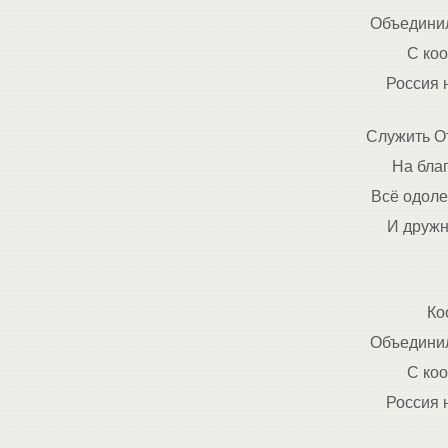
Объединил
С ко
Россия н
Служить О
На бла
Всё одоле
И дружн
Ко
Объединил
С ко
Россия н