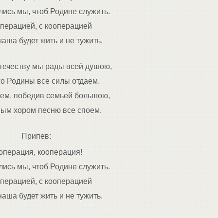
ись мы, чтоб Родине служить.
операцией, с кооперацией
аша будет жить и не тужить.
течеству мы рады всей душою,
го Родины все силы отдаем.
ем, победив семьей большою,
ым хором песню все споем.
Припев:
операция, кооперация!
ись мы, чтоб Родине служить.
операцией, с кооперацией
аша будет жить и не тужить.